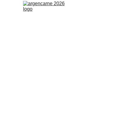
ARGENCARNE 2026
ArgenCarne es la expo
importante de Argenti
exclusivamente a la ca
carne.
Una propuesta de 
CRA (Confederaciones Ru